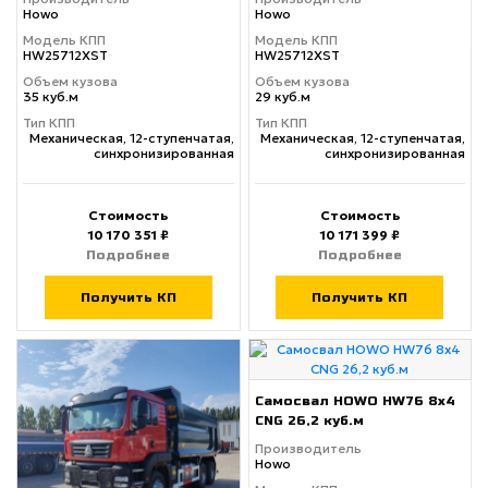
Howo
Howo
Модель КПП
Модель КПП
HW25712XST
HW25712XST
Объем кузова
Объем кузова
35 куб.м
29 куб.м
Тип КПП
Тип КПП
Механическая, 12-ступенчатая,
Механическая, 12-ступенчатая,
синхронизированная
синхронизированная
Стоимость
Стоимость
10 170 351 ₽
10 171 399 ₽
Подробнее
Подробнее
Получить КП
Получить КП
Самосвал HOWO HW76 8x4
CNG 26,2 куб.м
Производитель
Howo