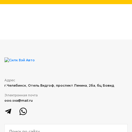
Адрес
г.Челябинск, ​Отель Видгоф, проспект Ленина, 26а, бц Бовид
Электронная почта
ooo.sva@mail.ru