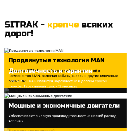
SITRAK -
крепче
всяких
дорог!
Продвинутые технологии MAN
Долговечность и гарантии
Грузовики SITRAK разработаны на базе технологий и
компонентов MAN, включая кабины, шасси и другие ключевые
элементы
Техника SITRAK славится надежностью и долгим сроком
службы. Гарантийный срок - 12 месяцев.
Мощные и экономичные двигатели
Комфорт для водителей
Обеспечивают высокую производительность и низкий расход
топлива
Кабины созданы на основе MAN TG, потому эргономичны,
удобны в использовании и управлении