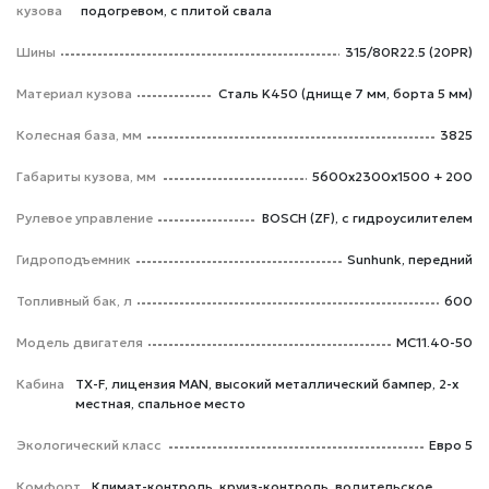
кузова
подогревом, с плитой свала
Шины
315/80R22.5 (20PR)
Материал кузова
Сталь K450 (днище 7 мм, борта 5 мм)
Колесная база, мм
3825
Габариты кузова, мм
5600x2300x1500 + 200
Рулевое управление
BOSCH (ZF), с гидроусилителем
Гидроподъемник
Sunhunk, передний
Топливный бак, л
600
Модель двигателя
MC11.40-50
Кабина
TX-F, лицензия MAN, высокий металлический бампер, 2-х
местная, спальное место
Экологический класс
Евро 5
Комфорт
Климат-контроль, круиз-контроль, водительское