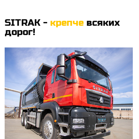
SITRAK -
крепче
всяких
дорог!