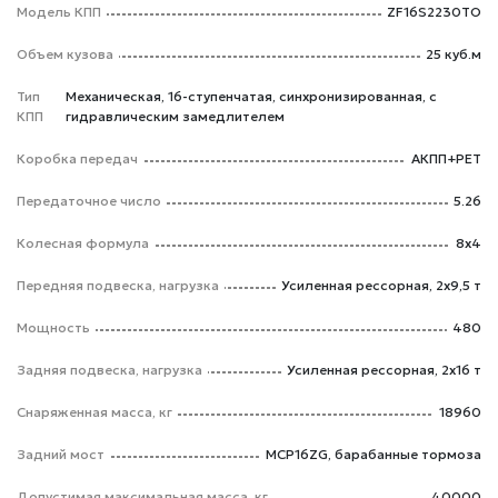
Модель КПП
ZF16S2230TO
Объем кузова
25 куб.м
Тип
Механическая, 16-ступенчатая, синхронизированная, с
КПП
гидравлическим замедлителем
Коробка передач
АКПП+РЕТ
Передаточное число
5.26
Колесная формула
8x4
Передняя подвеска, нагрузка
Усиленная рессорная, 2x9,5 т
Мощность
480
Задняя подвеска, нагрузка
Усиленная рессорная, 2x16 т
Снаряженная масса, кг
18960
Задний мост
MCP16ZG, барабанные тормоза
Допустимая максимальная масса, кг
40000