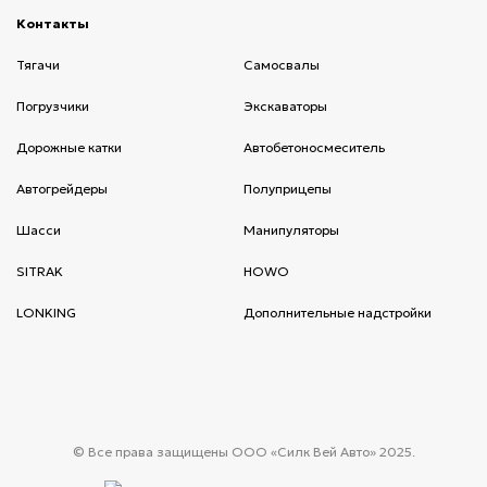
Контакты
(current)
Тягачи
(current)
Cамосвалы
(current)
Погрузчики
(current)
Экскаваторы
(current)
Дорожные катки
(current)
Автобетоносмеситель
(current)
Автогрейдеры
(current)
Полуприцепы
(current)
Шасси
(current)
Манипуляторы
(current)
SITRAK
(current)
HOWO
(current)
LONKING
(current)
Дополнительные надстройки
(current)
© Все права защищены ООО «Силк Вей Авто» 2025.