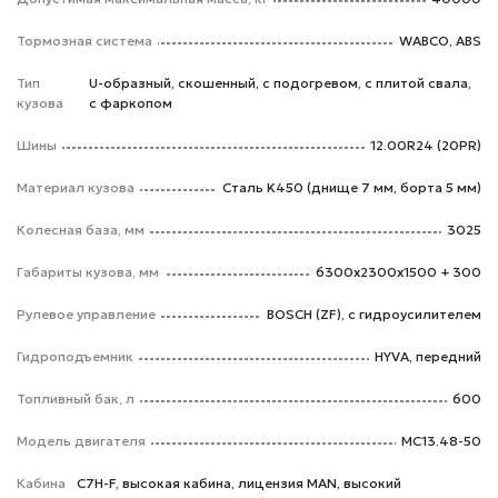
Тормозная система
WABCO, ABS
Тип
U-образный, скошенный, с подогревом, с плитой свала,
кузова
с фаркопом
Шины
12.00R24 (20PR)
Материал кузова
Сталь K450 (днище 7 мм, борта 5 мм)
Колесная база, мм
3025
Габариты кузова, мм
6300x2300x1500 + 300
Рулевое управление
BOSCH (ZF), с гидроусилителем
Гидроподъемник
HYVA, передний
Топливный бак, л
600
Модель двигателя
MC13.48-50
Кабина
C7H-F, высокая кабина, лицензия MAN, высокий