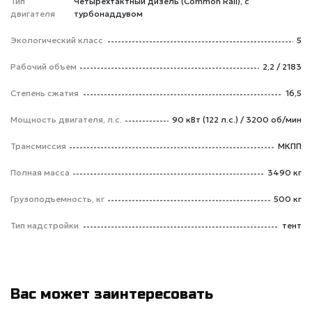
Тип
Четырехтактный дизель (Common Rail), с
двигателя
турбонаддувом
Экологический класс
5
Рабочий объем
2,2 / 2183
Степень сжатия
16,5
Мощность двигателя, л.с.
90 кВт (122 л.с.) / 3200 об/мин
Трансмиссия
МКПП
Полная масса
3490 кг
Грузоподъемность, кг
500 кг
Тип надстройки
тент
Вас может заинтересовать