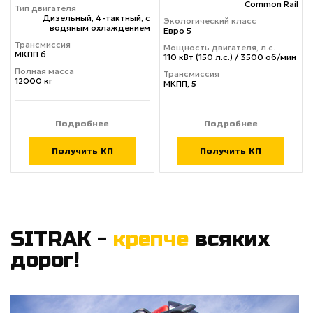
Common Rail
Тип двигателя
Дизельный, 4-тактный, с
Экологический класс
водяным охлаждением
Евро 5
Трансмиссия
Мощность двигателя, л.с.
МКПП 6
110 кВт (150 л.с.) / 3500 об/мин
Полная масса
Трансмиссия
12000 кг
МКПП, 5
Подробнее
Подробнее
Получить КП
Получить КП
SITRAK -
крепче
всяких
дорог!