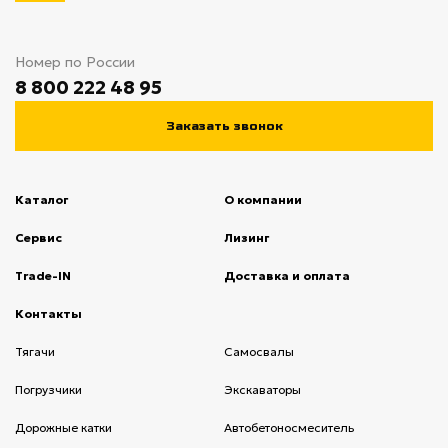
Номер по России
8 800 222 48 95
Заказать звонок
Каталог
О компании
(current)
Сервис
(current)
Лизинг
(current)
Trade-IN
(current)
Доставка и оплата
(current)
Контакты
(current)
Тягачи
(current)
Cамосвалы
(current)
Погрузчики
(current)
Экскаваторы
(current)
Дорожные катки
(current)
Автобетоносмеситель
(current)