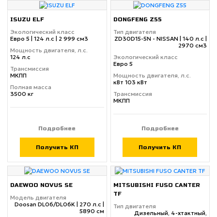
ISUZU ELF
DONGFENG Z55
Экологический класс
Тип двигателя
Евро 5 | 124 л.с | 2 999 см3
ZD30D15-5N - NISSAN | 140 л.с |
2970 см3
Мощность двигателя, л.с.
124 л.с
Экологический класс
Евро 5
Трансмиссия
МКПП
Мощность двигателя, л.с.
кВт 103 кВт
Полная масса
3500 кг
Трансмиссия
МКПП
Подробнее
Подробнее
Получить КП
Получить КП
DAEWOO NOVUS SE
MITSUBISHI FUSO CANTER
TF
Модель двигателя
Doosan DL06/DL06K | 270 л.с |
Тип двигателя
5890 см
Дизельный, 4-хтактный,