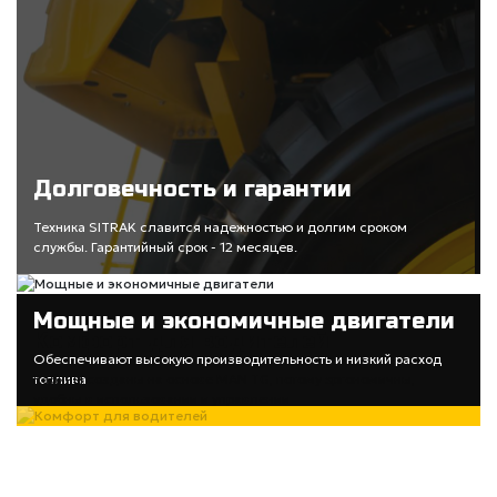
Долговечность и гарантии
Техника SITRAK славится надежностью и долгим сроком
службы. Гарантийный срок - 12 месяцев.
Мощные и экономичные двигатели
Комфорт для водителей
Обеспечивают высокую производительность и низкий расход
топлива
Кабины созданы на основе MAN TG, потому эргономичны,
удобны в использовании и управлении