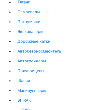
Тягачи
(current)
Cамосвалы
(current)
Погрузчики
(current)
Экскаваторы
(current)
Дорожные катки
(current)
Автобетоносмеситель
(current)
Автогрейдеры
(current)
Полуприцепы
(current)
Шасси
(current)
Манипуляторы
(current)
SITRAK
(current)
HOWO
(current)