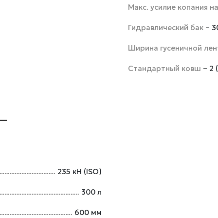
Макс. усилие копания н
Гидравлический бак
– 3
Ширина гусеничной ле
Стандартный ковш
– 2 
235 кН (ISO)
300 л
600 мм