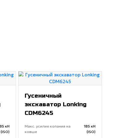
Гусеничный
g
экскаватор Lonking
CDM6245
85 кН
Макс. усилие копания на
185 кН
(ISO)
ковше
(ISO)