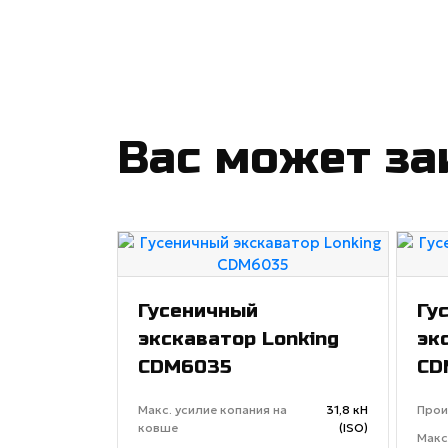
Вас может за
Гусеничный
Гу
экскаватор Lonking
эк
CDM6035
CD
Макс. усилие копания на
31,8 кН
Прои
ковше
(ISO)
Макс