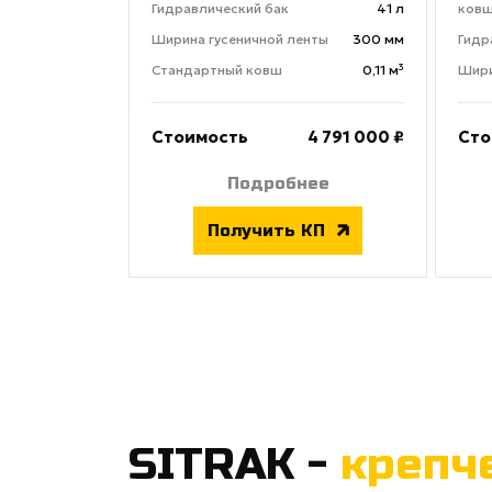
Гидравлический бак
41 л
ков
Ширина гусеничной ленты
300 мм
Гидр
Стандартный ковш
0,11 м³
Шири
Стоимость
4 791 000 ₽
Сто
Подробнее
Получить КП
SITRAK -
крепч