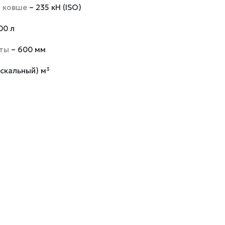
а ковше
– 235 кН (ISO)
00 л
нты
– 600 мм
(скальный) м³