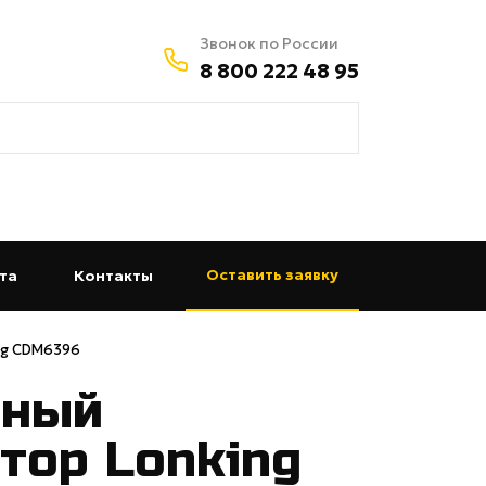
Звонок по России
8 800 222 48 95
Оставить заявку
та
(current)
Контакты
(current)
ng CDM6396
чный
тор Lonking