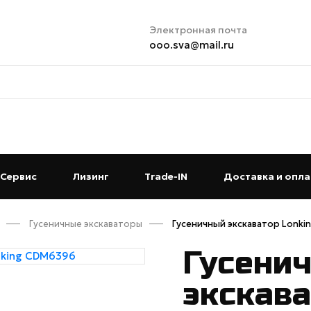
Электронная почта
ooo.sva@mail.ru
t)
Сервис
(current)
Лизинг
(current)
Trade-IN
(current)
Доставка и опла
Гусеничные экскаваторы
Гусеничный экскаватор Lonki
Гусени
экскава