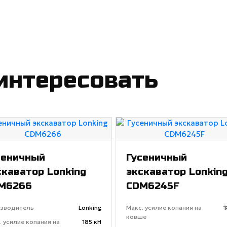
интересовать
сеничный
Гусеничный
скаватор Lonking
экскаватор Lonkin
M6266
CDM6245F
зводитель
Lonking
Макс. усилие копания на
1
ковше
. усилие копания на
185 кН