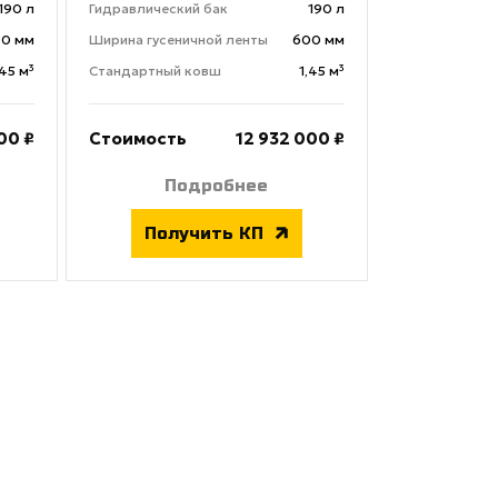
190 л
Гидравлический бак
190 л
0 мм
Ширина гусеничной ленты
600 мм
,45 м³
Стандартный ковш
1,45 м³
00 ₽
Стоимость
12 932 000 ₽
Подробнее
Получить КП