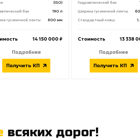
ше
(ISO)
Гидравлический бак
авлический бак
190 л
Ширина гусеничной ленты
60
на гусеничной ленты
600 мм
Стандартный ковш
1
имость
14 150 000 ₽
Стоимость
13 338 0
Подробнее
Подробнее
Получить КП
Получить КП
е
всяких дорог!