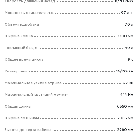
Скорость движения назад
8/20 км/ч
Мощность двигателя, л.с.
97 л.с.
Объем гидробака
70 л
Ширина ковша
2200 мм
Топливный бак, л
90 л
Общее время цикла
9 с
Размер шин
16/70-24
Максимальное усилие отрыва
57 кН
Максимальный крутящий момент
414 Нм
Общая длина
6350 мм
Ширина по шинам
2085 мм
Высота до верха кабины
2960 мм