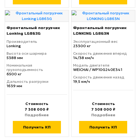
Фронтальный погрузчик
Фронтальный погрузчик
Lonking LG863G
LONKING LG863N
Производитель
Эксплуатационный вес
Lonking
23300 кг
Высота оси шарнира
Скорость движения вперед
5388 мм
14/38 км/ч
Номинальная
Модель двигателя
грузоподъемность
WEICHAI / WP10G240E341
6500 кг
Скорость движения назад
Дальность разгрузки
19,5 км/ч
1639 мм
Стоимость
Стоимость
7 308 000 ₽
7 308 000 ₽
Подробнее
Подробнее
Получить КП
Получить КП