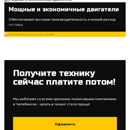
Мощные и экономичные двигатели
Комфорт для водителей
Обеспечивают высокую производительность и низкий расход
топлива
Кабины созданы на основе MAN TG, потому эргономичны,
удобны в использовании и управлении
Получите технику
сейчас платите потом!
Мы работаем со всеми крупными лизинговыми компаниями
в Челябинске - купить в лизинг стало проще!
Оформить