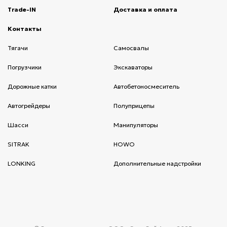
Trade-IN
(current)
Доставка и оплата
(current)
Контакты
(current)
Тягачи
(current)
Cамосвалы
(current)
Погрузчики
(current)
Экскаваторы
(current)
Дорожные катки
(current)
Автобетоносмеситель
(current)
Автогрейдеры
(current)
Полуприцепы
(current)
Шасси
(current)
Манипуляторы
(current)
SITRAK
(current)
HOWO
(current)
LONKING
(current)
Дополнительные надстройки
(current)