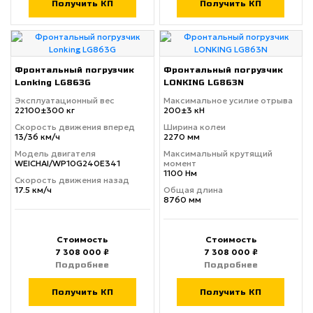
Получить КП
Получить КП
Фронтальный погрузчик
Фронтальный погрузчик
Lonking LG863G
LONKING LG863N
Эксплуатационный вес
Максимальное усилие отрыва
22100±300 кг
200±3 кН
Скорость движения вперед
Ширина колеи
13/36 км/ч
2270 мм
Модель двигателя
Максимальный крутящий
WEICHAI/WP10G240E341
момент
1100 Нм
Скорость движения назад
17.5 км/ч
Общая длина
8760 мм
Стоимость
Стоимость
7 308 000 ₽
7 308 000 ₽
Подробнее
Подробнее
Получить КП
Получить КП