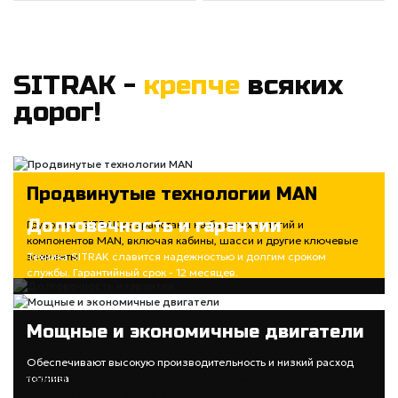
SITRAK -
крепче
всяких
дорог!
Продвинутые технологии MAN
Долговечность и гарантии
Грузовики SITRAK разработаны на базе технологий и
компонентов MAN, включая кабины, шасси и другие ключевые
элементы
Техника SITRAK славится надежностью и долгим сроком
службы. Гарантийный срок - 12 месяцев.
Мощные и экономичные двигатели
Комфорт для водителей
Обеспечивают высокую производительность и низкий расход
топлива
Кабины созданы на основе MAN TG, потому эргономичны,
удобны в использовании и управлении