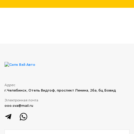
Адрес
г.Челябинск, ​Отель Видгоф, проспект Ленина, 26а, бц Бовид
Электронная почта
ooo.sva@mail.ru