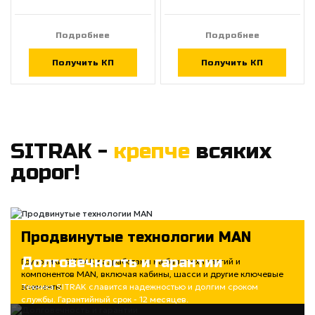
Подробнее
Подробнее
Получить КП
Получить КП
SITRAK -
крепче
всяких
дорог!
Продвинутые технологии MAN
Долговечность и гарантии
Грузовики SITRAK разработаны на базе технологий и
компонентов MAN, включая кабины, шасси и другие ключевые
элементы
Техника SITRAK славится надежностью и долгим сроком
службы. Гарантийный срок - 12 месяцев.