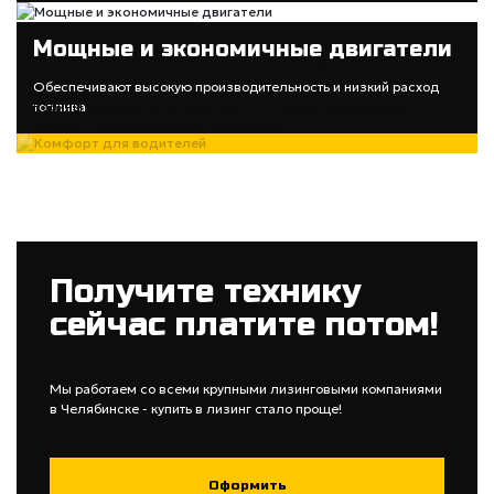
Мощные и экономичные двигатели
Комфорт для водителей
Обеспечивают высокую производительность и низкий расход
топлива
Кабины созданы на основе MAN TG, потому эргономичны,
удобны в использовании и управлении
Получите технику
сейчас платите потом!
Мы работаем со всеми крупными лизинговыми компаниями
в Челябинске - купить в лизинг стало проще!
Оформить