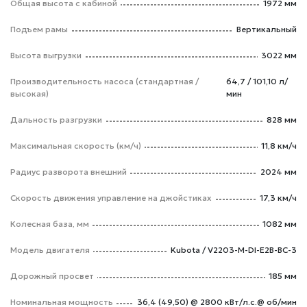
Общая высота с кабиной
1972 мм
Подъем рамы
Вертикальный
Высота выгрузки
3022 мм
Производительность насоса (стандартная /
64,7 / 101,10 л/
высокая)
мин
Дальность разгрузки
828 мм
Максимальная скорость (км/ч)
11,8 км/ч
Радиус разворота внешний
2024 мм
Скорость движения управление на джойстиках
17,3 км/ч
Колесная база, мм
1082 мм
Модель двигателя
Kubota / V2203-M-DI-E2B-BC-3
Дорожный просвет
185 мм
Номинальная мощность
36,4 (49,50) @ 2800 кВт/л.с.@ об/мин