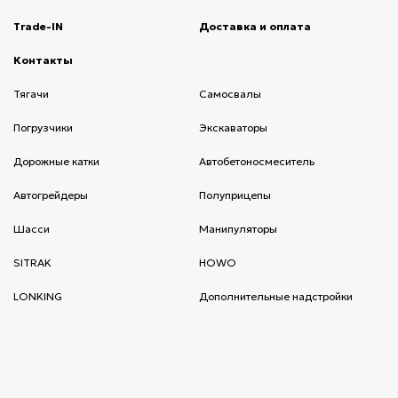
Trade-IN
(current)
Доставка и оплата
(current)
Контакты
(current)
Тягачи
(current)
Cамосвалы
(current)
Погрузчики
(current)
Экскаваторы
(current)
Дорожные катки
(current)
Автобетоносмеситель
(current)
Автогрейдеры
(current)
Полуприцепы
(current)
Шасси
(current)
Манипуляторы
(current)
SITRAK
(current)
HOWO
(current)
LONKING
(current)
Дополнительные надстройки
(current)