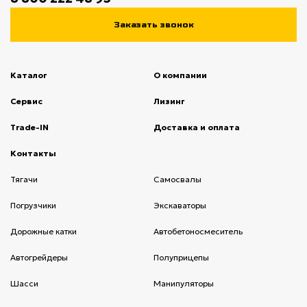
Заказать звонок
Каталог
О компании
(current)
Сервис
(current)
Лизинг
(current)
Trade-IN
(current)
Доставка и оплата
(current)
Контакты
(current)
Тягачи
(current)
Cамосвалы
(current)
Погрузчики
(current)
Экскаваторы
(current)
Дорожные катки
(current)
Автобетоносмеситель
(current)
Автогрейдеры
(current)
Полуприцепы
(current)
Шасси
(current)
Манипуляторы
(current)