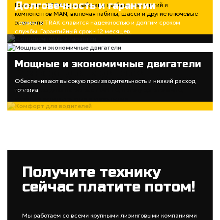
Долговечность и гарантии
Грузовики SITRAK разработаны на базе технологий и
компонентов MAN, включая кабины, шасси и другие ключевые
элементы
Техника SITRAK славится надежностью и долгим сроком
службы. Гарантийный срок - 12 месяцев.
Мощные и экономичные двигатели
Комфорт для водителей
Обеспечивают высокую производительность и низкий расход
топлива
Кабины созданы на основе MAN TG, потому эргономичны,
удобны в использовании и управлении
Получите технику
сейчас платите потом!
Мы работаем со всеми крупными лизинговыми компаниями