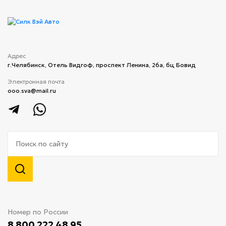
Адрес
г.Челябинск, ​Отель Видгоф, проспект Ленина, 26а, бц Бовид
Электронная почта
ooo.sva@mail.ru
Номер по России
8 800 222 48 95