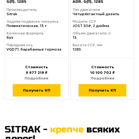
G(П), 1285
ADR, G(П), 1285
Производитель
Тип двигателя
Sitrak
Четырёхтактный дизель
Задняя подвеска, нагрузка
Модель ССУ
Пневматическая, 13 т
JOST 50#, 2 дюйма
Колесная формула
Объем двигателя, л
6х4
13
Передняя ось
Высота ССУ, мм
VGD71, барабанные тормоза
1285
Стоимость
Стоимость
9 977 219 ₽
10 100 702 ₽
Подробнее
Подробнее
Получить КП
Получить КП
SITRAK -
крепче
всяких
дорог!